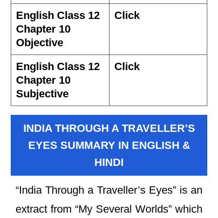
English Class 12
Click
Chapter 10
Objective
English Class 12
Click
Chapter 10
Subjective
INDIA THROUGH A TRAVELLER’S
EYES SUMMARY IN ENGLISH &
HINDI
“India Through a Traveller’s Eyes” is an
extract from “My Several Worlds” which