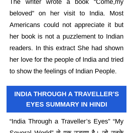
The writer wrote a book “Come,my
beloved” on her visit to India. Most
Americans could not appreciate it but
her book is not a puzzlement to Indian
readers. In this extract She had shown
her love for the people of India and tried
to show the feelings of Indian People.
INDIA THROUGH A TRAVELLER’S
EYES SUMMARY IN HINDI
“India Through a Traveller’s Eyes” “My
Several World” से एक उद्धरण है। जो उनके